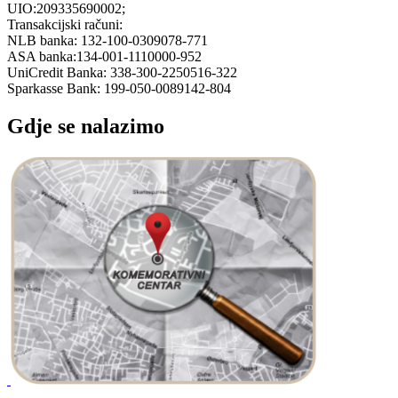
UIO:209335690002;
Transakcijski računi:
NLB banka: 132-100-0309078-771
ASA banka:134-001-1110000-952
UniCredit Banka: 338-300-2250516-322
Sparkasse Bank: 199-050-0089142-804
Gdje se nalazimo