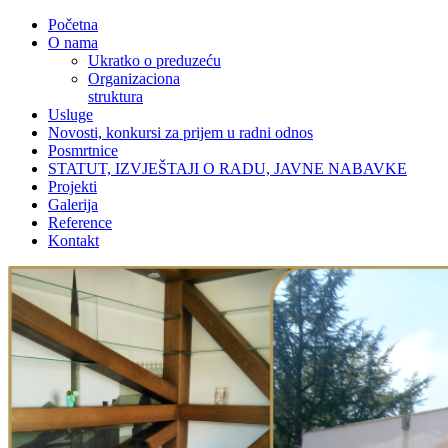
Početna
O nama
Ukratko o preduzeću
Organizaciona
struktura
Usluge
Novosti, konkursi za prijem u radni odnos
Posmrtnice
STATUT, IZVJEŠTAJI O RADU, JAVNE NABAVKE
Projekti
Galerija
Reference
Kontakt