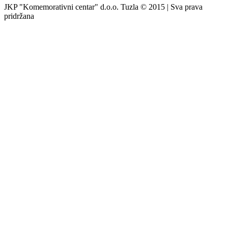
JKP "Komemorativni centar" d.o.o. Tuzla © 2015 | Sva prava
pridržana