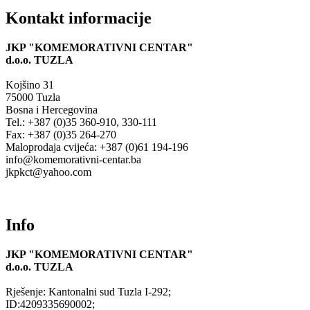
Kontakt informacije
JKP "KOMEMORATIVNI CENTAR"
d.o.o.
TUZLA
Kojšino 31
75000 Tuzla
Bosna i Hercegovina
Tel.: +387 (0)35 360-910, 330-111
Fax: +387 (0)35 264-270
Maloprodaja cvijeća: +387 (0)61 194-196
info@komemorativni-centar.ba
jkpkct@yahoo.com
Info
JKP "KOMEMORATIVNI CENTAR"
d.o.o.
TUZLA
Rješenje: Kantonalni sud Tuzla I-292;
ID:4209335690002;