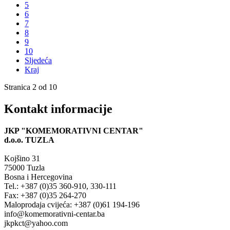
5
6
7
8
9
10
Sljedeća
Kraj
Stranica 2 od 10
Kontakt informacije
JKP "KOMEMORATIVNI CENTAR"
d.o.o.
TUZLA
Kojšino 31
75000 Tuzla
Bosna i Hercegovina
Tel.: +387 (0)35 360-910, 330-111
Fax: +387 (0)35 264-270
Maloprodaja cvijeća: +387 (0)61 194-196
info@komemorativni-centar.ba
jkpkct@yahoo.com