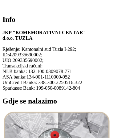
Info
JKP "KOMEMORATIVNI CENTAR"
d.o.o.
TUZLA
Rješenje: Kantonalni sud Tuzla I-292;
ID:4209335690002;
UIO:209335690002;
Transakcijski računi:
NLB banka: 132-100-0309078-771
ASA banka:134-001-1110000-952
UniCredit Banka: 338-300-2250516-322
Sparkasse Bank: 199-050-0089142-804
Gdje se nalazimo