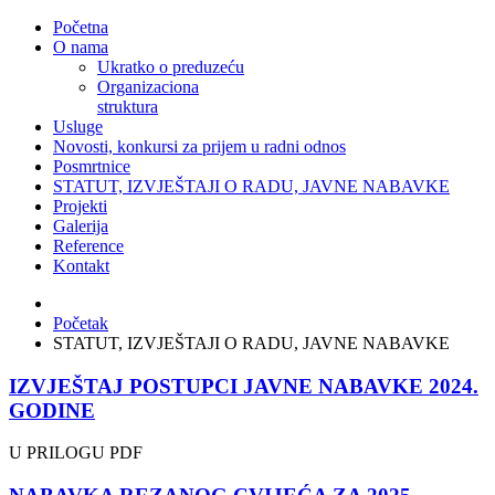
Početna
O nama
Ukratko o preduzeću
Organizaciona
struktura
Usluge
Novosti, konkursi za prijem u radni odnos
Posmrtnice
STATUT, IZVJEŠTAJI O RADU, JAVNE NABAVKE
Projekti
Galerija
Reference
Kontakt
Početak
STATUT, IZVJEŠTAJI O RADU, JAVNE NABAVKE
IZVJEŠTAJ POSTUPCI JAVNE NABAVKE 2024.
GODINE
U PRILOGU PDF