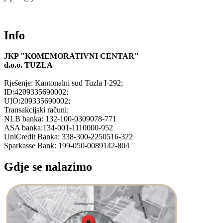
Info
JKP "KOMEMORATIVNI CENTAR"
d.o.o.
TUZLA
Rješenje: Kantonalni sud Tuzla I-292;
ID:4209335690002;
UIO:209335690002;
Transakcijski računi:
NLB banka: 132-100-0309078-771
ASA banka:134-001-1110000-952
UniCredit Banka: 338-300-2250516-322
Sparkasse Bank: 199-050-0089142-804
Gdje se nalazimo