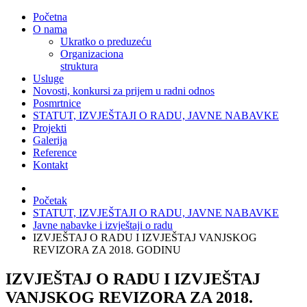
Početna
O nama
Ukratko o preduzeću
Organizaciona
struktura
Usluge
Novosti, konkursi za prijem u radni odnos
Posmrtnice
STATUT, IZVJEŠTAJI O RADU, JAVNE NABAVKE
Projekti
Galerija
Reference
Kontakt
Početak
STATUT, IZVJEŠTAJI O RADU, JAVNE NABAVKE
Javne nabavke i izvještaji o radu
IZVJEŠTAJ O RADU I IZVJEŠTAJ VANJSKOG
REVIZORA ZA 2018. GODINU
IZVJEŠTAJ O RADU I IZVJEŠTAJ
VANJSKOG REVIZORA ZA 2018.