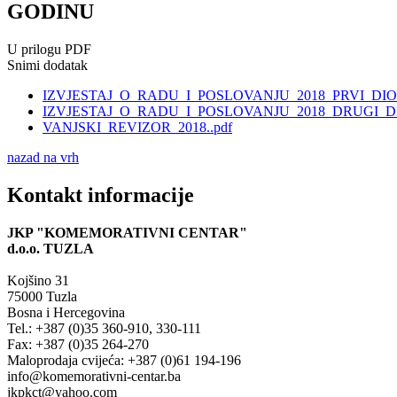
GODINU
U prilogu PDF
Snimi dodatak
IZVJESTAJ_O_RADU_I_POSLOVANJU_2018_PRVI_DIO.
IZVJESTAJ_O_RADU_I_POSLOVANJU_2018_DRUGI_DI
VANJSKI_REVIZOR_2018..pdf
nazad na vrh
Kontakt informacije
JKP "KOMEMORATIVNI CENTAR"
d.o.o.
TUZLA
Kojšino 31
75000 Tuzla
Bosna i Hercegovina
Tel.: +387 (0)35 360-910, 330-111
Fax: +387 (0)35 264-270
Maloprodaja cvijeća: +387 (0)61 194-196
info@komemorativni-centar.ba
jkpkct@yahoo.com